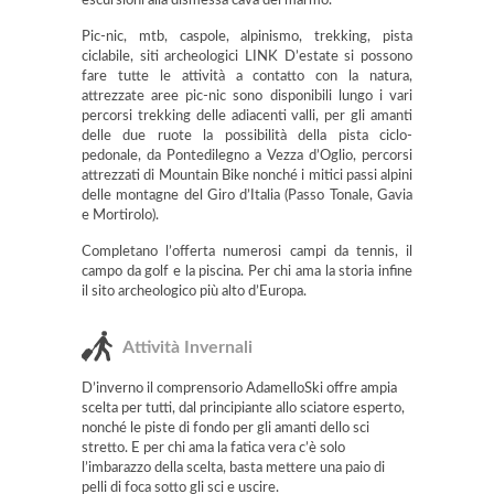
escursioni alla dismessa cava del marmo.
Pic-nic, mtb, caspole, alpinismo, trekking, pista
ciclabile, siti archeologici LINK D’estate si possono
fare tutte le attività a contatto con la natura,
attrezzate aree pic-nic sono disponibili lungo i vari
percorsi trekking delle adiacenti valli, per gli amanti
delle due ruote la possibilità della pista ciclo-
pedonale, da Pontedilegno a Vezza d’Oglio, percorsi
attrezzati di Mountain Bike nonché i mitici passi alpini
delle montagne del Giro d’Italia (Passo Tonale, Gavia
e Mortirolo).
Completano l’offerta numerosi campi da tennis, il
campo da golf e la piscina. Per chi ama la storia infine
il sito archeologico più alto d’Europa.
Attività Invernali
D’inverno il comprensorio AdamelloSki offre ampia
scelta per tutti, dal principiante allo sciatore esperto,
nonché le piste di fondo per gli amanti dello sci
stretto. E per chi ama la fatica vera c’è solo
l’imbarazzo della scelta, basta mettere una paio di
pelli di foca sotto gli sci e uscire.