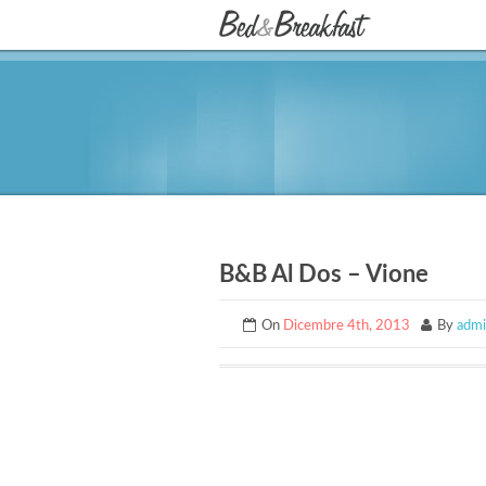
B&B Al Dos – Vione
On
Dicembre 4th, 2013
By
adm